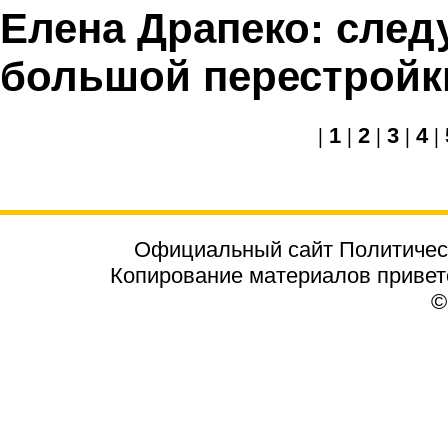
Елена Драпеко: след
большой перестройк
|
1
|
2
|
3
|
4
|
Официальный сайт Политичес
Копирование материалов приветст
©