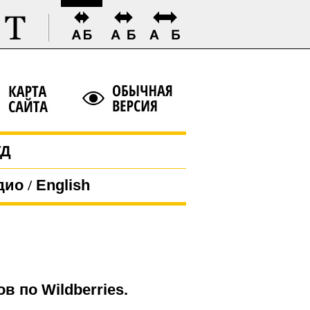
ГД
дио
/
English
 по Wildberries.