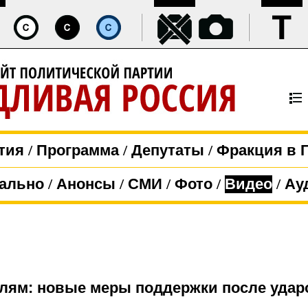
тия
/
Программа
/
Депутаты
/
Фракция в 
ально
/
Анонсы
/
СМИ
/
Фото
/
Видео
/
Ау
м: новые меры поддержки после ударов