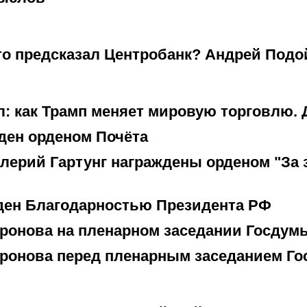
то предсказал Центробанк? Андрей Под
: как Трамп меняет мировую торговлю.
ден орденом Почёта
лерий Гартунг награждены орденом "За 
ден Благодарностью Президента РФ
ронова на пленарном заседании Госдум
ронова перед пленарным заседанием Г