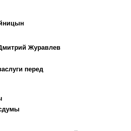
ойницын
 Дмитрий Журавлев
заслуги перед
ы
осдумы