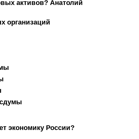
овых активов? Анатолий
ых организаций
умы
ы
ы
осдумы
ет экономику России?