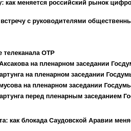
у: как меняется российский рынок цифр
 встречу с руководителями общественн
е телеканала ОТР
Аксакова на пленарном заседании Госд
артунга на пленарном заседании Госдум
мусова на пленарном заседании Госдум
артунга перед пленарным заседанием Г
а: как блокада Саудовской Аравии меня