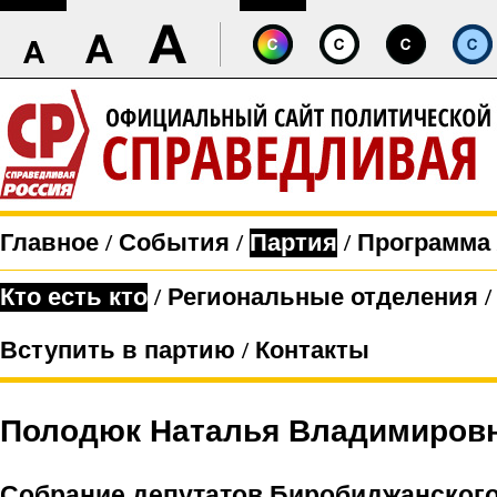
Главное
/
События
/
Партия
/
Программа
Кто есть кто
/
Региональные отделения
Вступить в партию
/
Контакты
Полодюк Наталья Владимиров
Собрание депутатов Биробиджанского