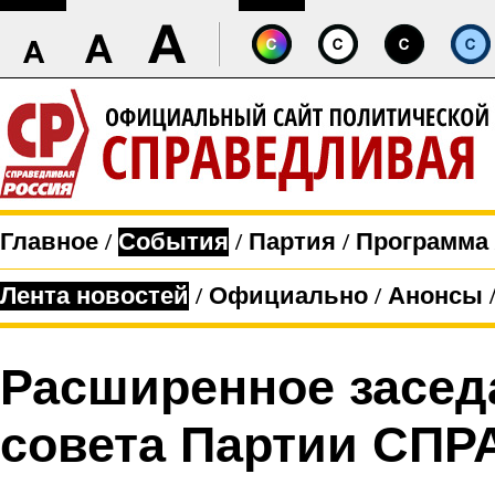
Главное
/
События
/
Партия
/
Программа
Лента новостей
/
Официально
/
Анонсы
Расширенное засед
совета Партии
СПР