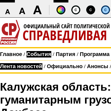
Главное
/
События
/
Партия
/
Программа
Лента новостей
/
Официально
/
Анонсы
Калужская область:
гуманитарным груз