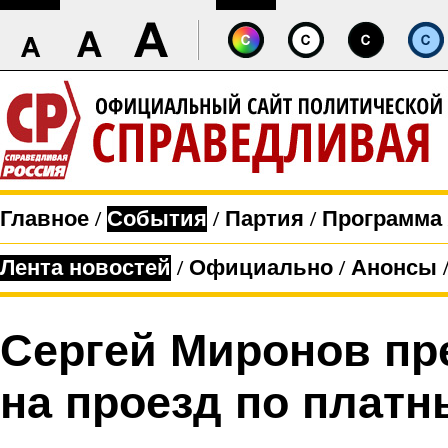
Главное
/
События
/
Партия
/
Программа
Лента новостей
/
Официально
/
Анонсы
Сергей Миронов пр
на проезд по плат