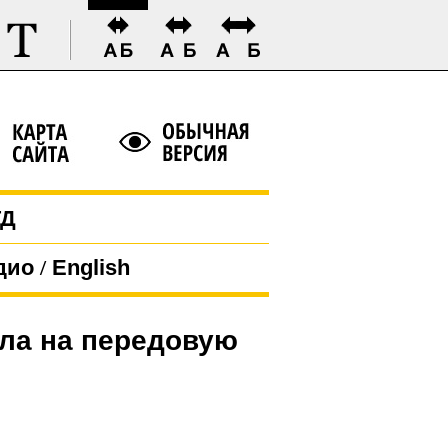
ГД
дио
/
English
ала на передовую