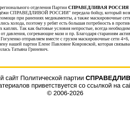
 регионального отделения Партии
СПРАВЕДЛИВАЯ РОССИЯ –
одёжи СПРАВЕДЛИВОЙ РОССИИ" передала бойцу, который возвр
 помощи при ранениях медикаменты, а также маскировочные сет
ись холода, поэтому у ребят есть большая потребность в проти
ых каплях. Так как бытовые условия непростые, всегда необход
 от давления, согревающие мази и пр. Благодаря стараниям акт
Гогуленко отправляем вместе с грузом маскировочные сети 4×6,
ену нашей партии Елене Павловне Ковровской, которая связывае
илась Татьяна Гриневич.
 сайт Политической партии
СПРАВЕДЛИВ
териалов приветствуется со ссылкой на сайт
© 2006-2026