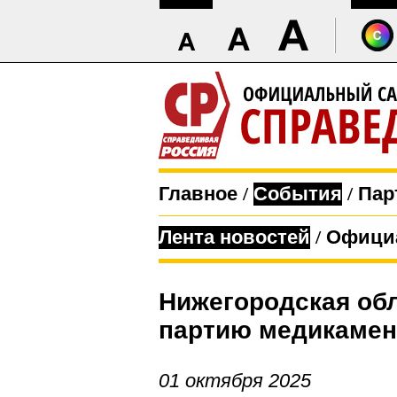
Главное
/
События
/
Пар
Лента новостей
/
Офици
Нижегородская обл
партию медикамен
01 октября 2025