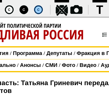
тия
/
Программа
/
Депутаты
/
Фракция в 
ально
/
Анонсы
/
СМИ
/
Фото
/
Видео
/
Ау
асть: Татьяна Гриневич перед
тов