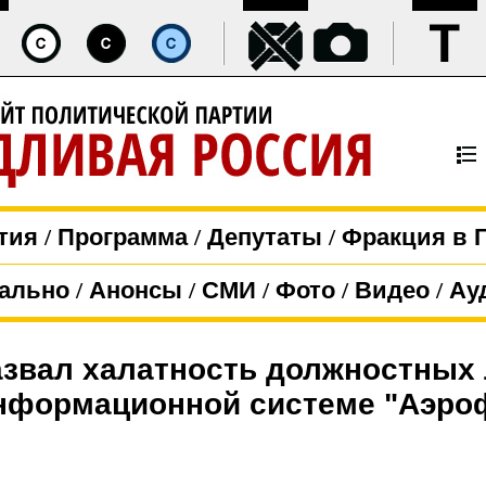
тия
/
Программа
/
Депутаты
/
Фракция в 
ально
/
Анонсы
/
СМИ
/
Фото
/
Видео
/
Ау
азвал халатность должностных 
информационной системе "Аэро