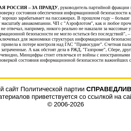
Я РОССИЯ – ЗА ПРАВДУ
, руководитель партийной фракции
оверку состояния обеспечения информационной безопасности 
хорошо зарабатывает на пассажирах. В прошлом году – больше 
 масштабу авиакомпании. ЧП с "Аэрофлотом", как и любое проче
 не отвечал, например, никого реально не наказали за массовые 
мационной безопасности не могло остаться без последствий", –
х ключевых для экономики структурах информационная безопасно
а привела к потере контроля над ГАС "Правосудие". Счетная пала
 затраченные. А как обстоят дела в РЖД, "Газпроме", Сбере, дру
. Очевидно, Минцифры стоит отвлечься от войны с иностранным
проверкой состояния информационной безопасности важнейших с
 сайт Политической партии
СПРАВЕДЛИВ
териалов приветствуется со ссылкой на сайт
© 2006-2026