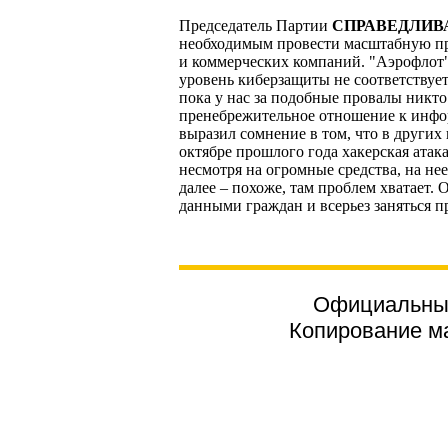
Председатель Партии
СПРАВЕДЛИВА
необходимым провести масштабную пр
и коммерческих компаний.
"Аэрофлот" 
уровень киберзащиты не соответствует
пока у нас за подобные провалы никто
пренебрежительное отношение к инфор
выразил сомнение в том, что в други
октябре прошлого года хакерская атак
несмотря на огромные средства, на нее
далее – похоже, там проблем хватает
данными граждан и всерьез заняться 
Официальный
Копирование ма