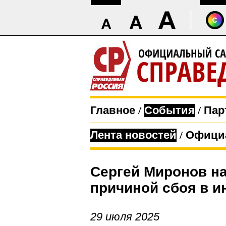
Главное
/
События
/
Пар
Лента новостей
/
Офици
Сергей Миронов н
причиной сбоя в 
29 июля 2025