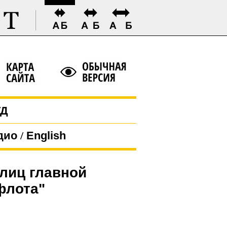
ГД
дио
/
English
лиц главной
флота"