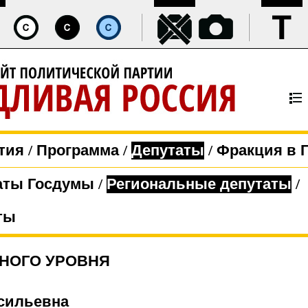
тия
/
Программа
/
Депутаты
/
Фракция в 
аты Госдумы
/
Региональные депутаты
/
ты
НОГО УРОВНЯ
сильевна