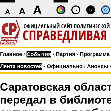
Главное
/
События
/
Партия
/
Программа
Лента новостей
/
Официально
/
Анонсы
Саратовская облас
передал в библиоте