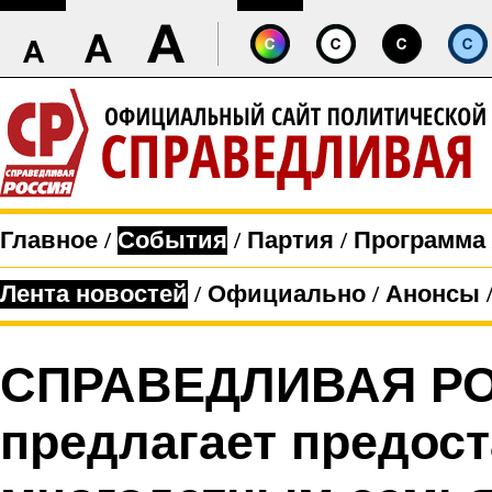
Главное
/
События
/
Партия
/
Программа
Лента новостей
/
Официально
/
Анонсы
СПРАВЕДЛИВАЯ РО
предлагает предос