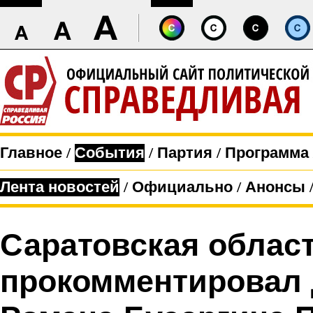
Главное
/
События
/
Партия
/
Программа
Лента новостей
/
Официально
/
Анонсы
Саратовская облас
прокомментировал 